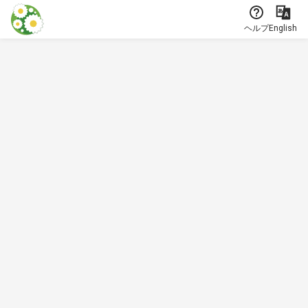
本文に飛ぶ
ヘルプ
English