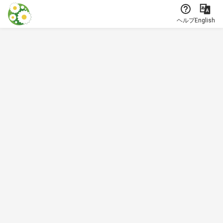
本文に飛ぶ
ヘルプ
English