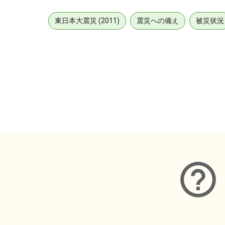
東日本大震災 (2011)
震災への備え
被災状況
メタデータ