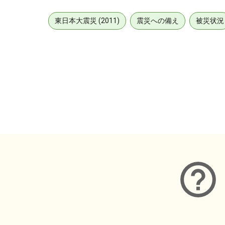
東日本大震災 (2011)
震災への備え
被災状況
メタデータ