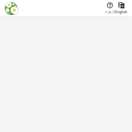
本文に飛ぶ
ヘルプ
English