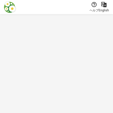
本文に飛ぶ
ヘルプ
English