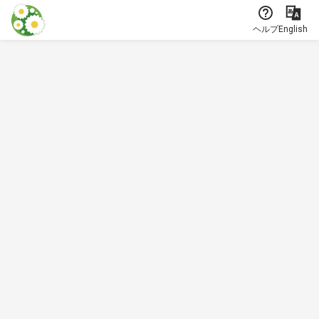
本文に飛ぶ
ヘルプ
English