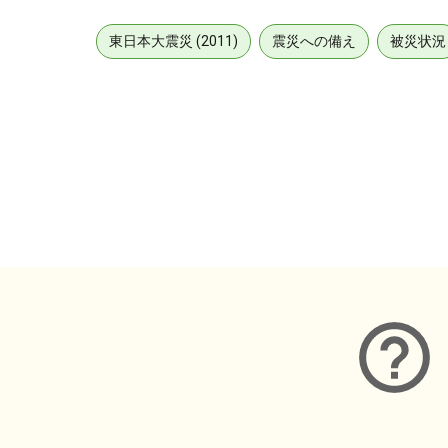
東日本大震災 (2011)
震災への備え
被災状況
メタデータ