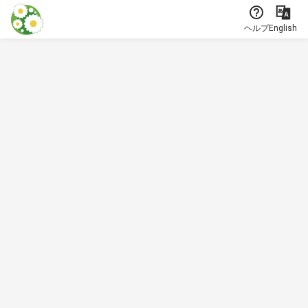
本文に飛ぶ
ヘルプ
English