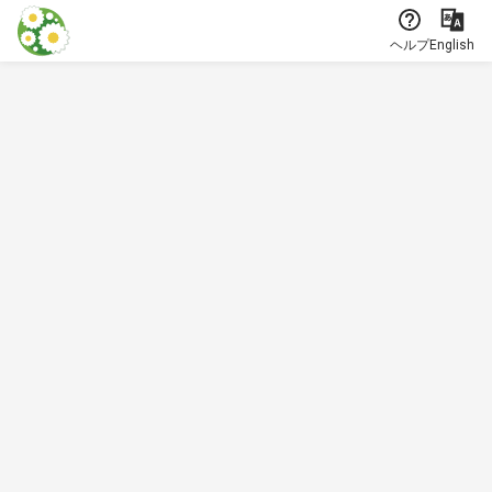
本文に飛ぶ
ヘルプ
English