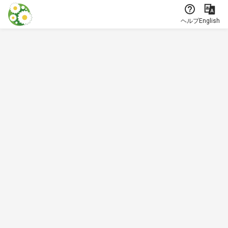
本文に飛ぶ
ヘルプ
English