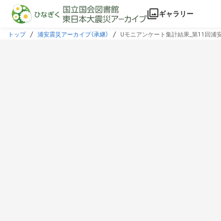
本文に飛ぶ
ギャラリー
トップ
浦安震災アーカイブ（承継）
Uモニアンケート集計結果_第11回浦