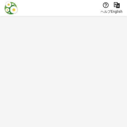
本文に飛ぶ
ヘルプ
English