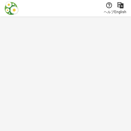
本文に飛ぶ
ヘルプ
English