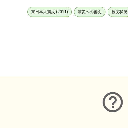
東日本大震災 (2011)
震災への備え
被災状況
メタデータ