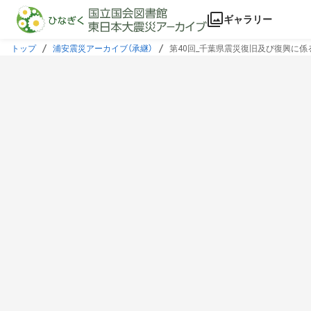
本文に飛ぶ
ギャラリー
トップ
浦安震災アーカイブ（承継）
第40回_千葉県震災復旧及び復興に係