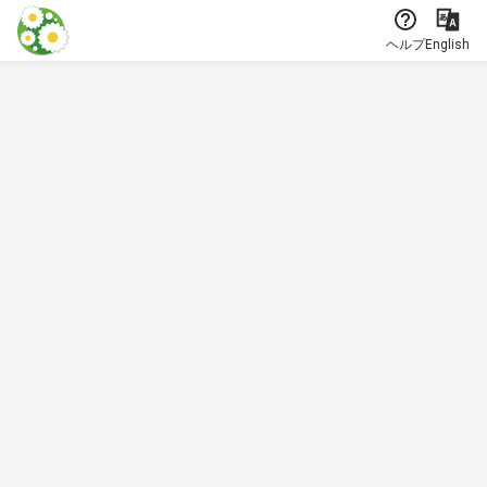
本文に飛ぶ
ヘルプ
English