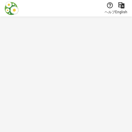
本文に飛ぶ
ヘルプ
English