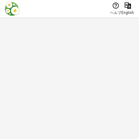
本文に飛ぶ
ヘルプ
English