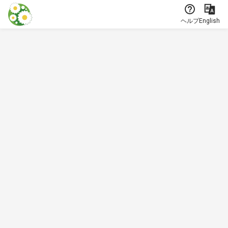
本文に飛ぶ
ヘルプ
English