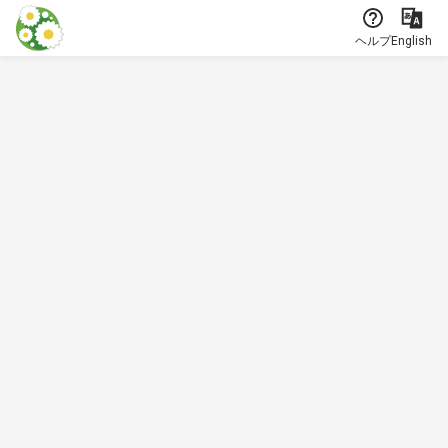
本文に飛ぶ
ヘルプ
English