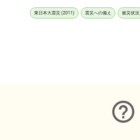
東日本大震災 (2011)
震災への備え
被災状況
メタデータ