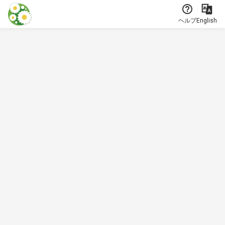
本文に飛ぶ
ヘルプ
English