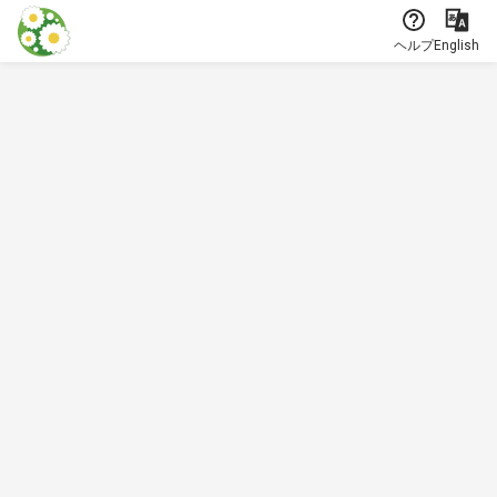
本文に飛ぶ
ヘルプ
English