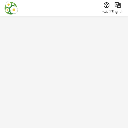
本文に飛ぶ
ヘルプ
English