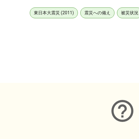
東日本大震災 (2011)
震災への備え
被災状況
メタデータ