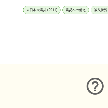
東日本大震災 (2011)
震災への備え
被災状況
メタデータ