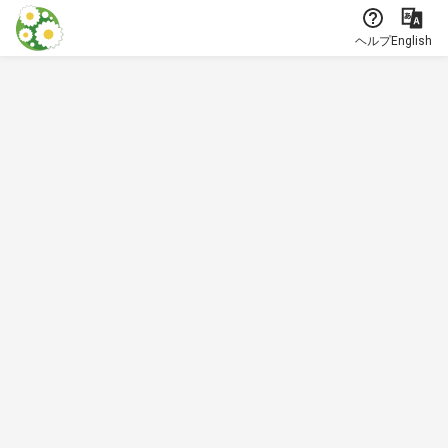
本文に飛ぶ
ヘルプ
English