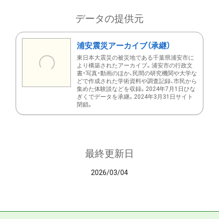
データの提供元
浦安震災アーカイブ（承継）
東日本大震災の被災地である千葉県浦安市に
より構築されたアーカイブ。浦安市の行政文
書・写真・動画のほか、民間の研究機関や大学な
どで作成された学術資料や調査記録、市民から
集めた体験談などを収録。2024年7月1日ひな
ぎくでデータを承継。2024年3月31日サイト
閉鎖。
最終更新日
2026/03/04