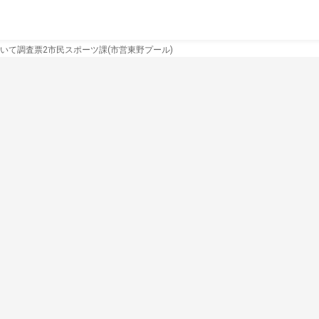
いて調査票2市民スポーツ課(市営東野プール)