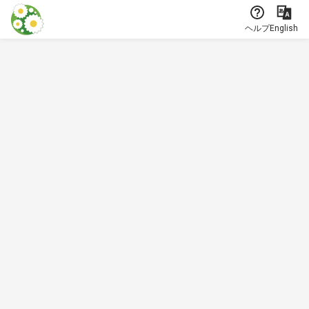
本文に飛ぶ
ヘルプ
English