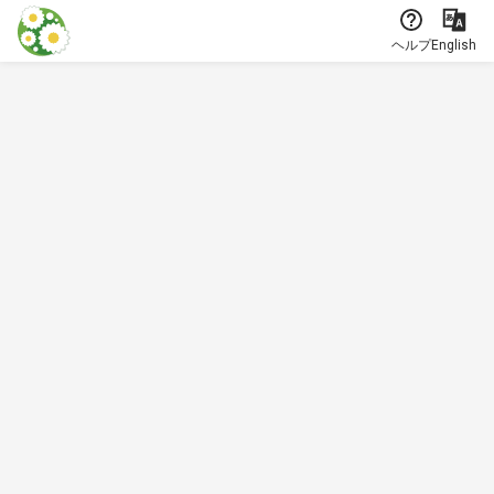
本文に飛ぶ
ヘルプ
English