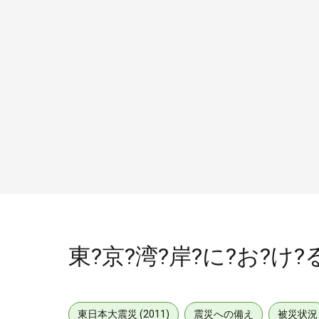
東?京?湾?岸?に?お?け?
東日本大震災 (2011)
震災への備え
被災状況