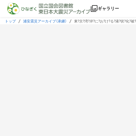
本文に飛ぶ
ギャラリー
トップ
浦安震災アーカイブ（承継）
東?京?湾?岸?に?お?け?る?液?状?化?被?