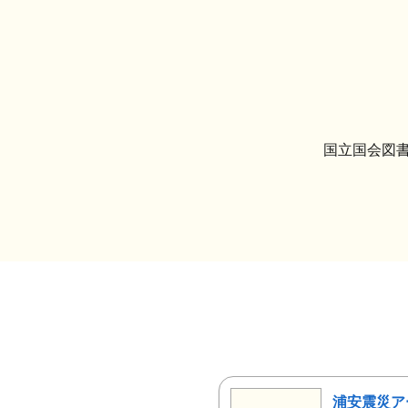
国立国会図書
浦安震災ア