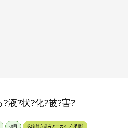
る?液?状?化?被?害?
復興
収録:浦安震災アーカイブ（承継）