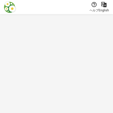
本文に飛ぶ
ヘルプ
English