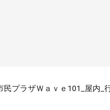
浦安市民プラザＷａｖｅ101_屋内_