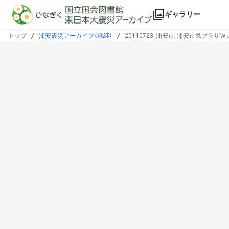
本文に飛ぶ
ギャラリー
トップ
浦安震災アーカイブ（承継）
20110723_浦安市_浦安市民プラザＷａｖ