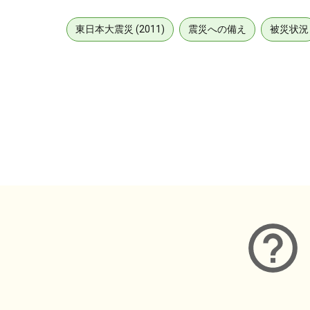
東日本大震災 (2011)
震災への備え
被災状況
メタデータ