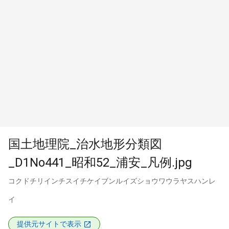
国土地理院_治水地形分類図
_D1No441_昭和52_浦安_凡例.jpg
コクドチリインチスイチケイブンルイズショウワウラヤスハンレ
イ
提供元サイトで表示