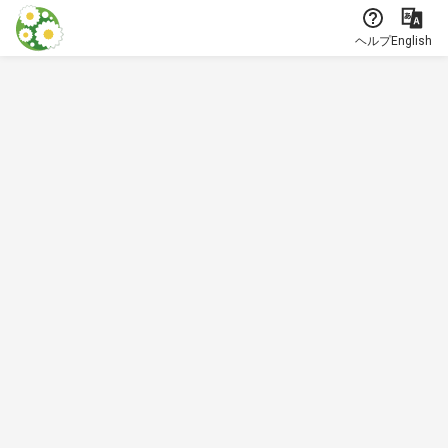
本文に飛ぶ
ヘルプ
English