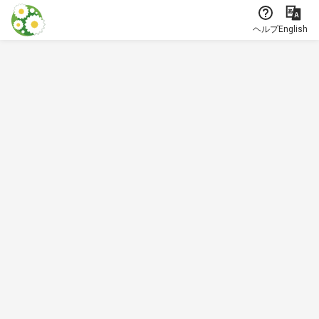
本文に飛ぶ
ヘルプ
English