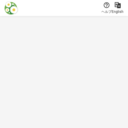
本文に飛ぶ
ヘルプ
English