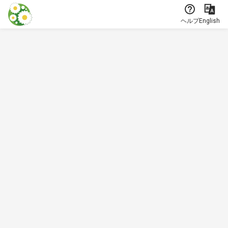
本文に飛ぶ
ヘルプ
English