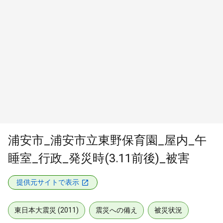
浦安市_浦安市立東野保育園_屋内_午
睡室_行政_発災時(3.11前後)_被害
提供元サイトで表示
東日本大震災 (2011)
震災への備え
被災状況