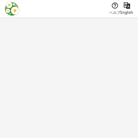
本文に飛ぶ
ヘルプ
English