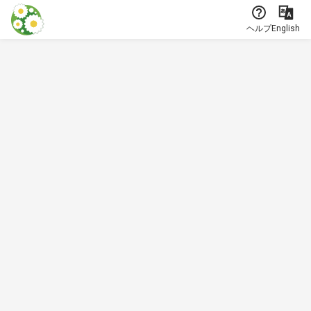
本文に飛ぶ
ヘルプ
English