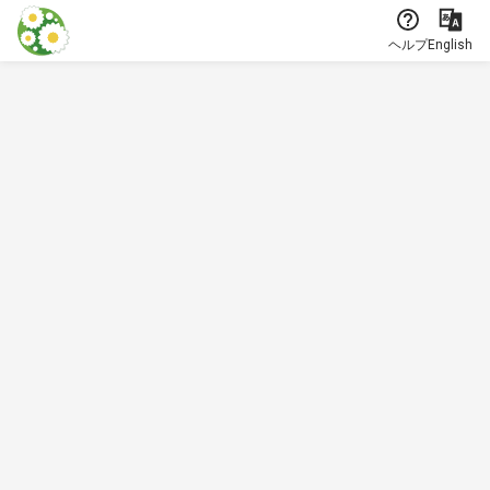
本文に飛ぶ
ヘルプ
English