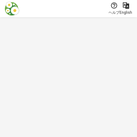
本文に飛ぶ
ヘルプ
English