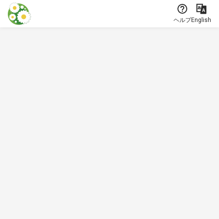
本文に飛ぶ
ヘルプ
English