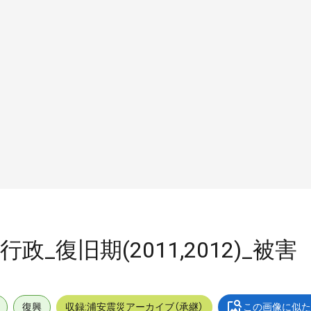
行政_復旧期(2011,2012)_被害
復興
収録:浦安震災アーカイブ（承継）
この画像に似た