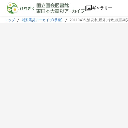
本文に飛ぶ
ギャラリー
トップ
浦安震災アーカイブ（承継）
20110405_浦安市_屋外_行政_復旧期(20