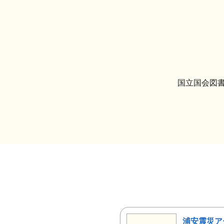
国立国会図書
浦安震災ア