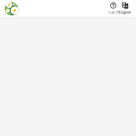
本文に飛ぶ
ヘルプ
English