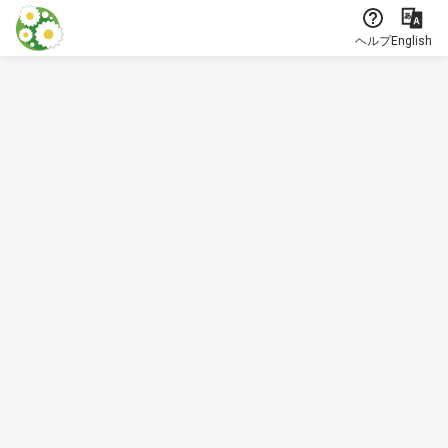
本文に飛ぶ
ヘルプ
English