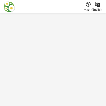
本文に飛ぶ
ヘルプ
English