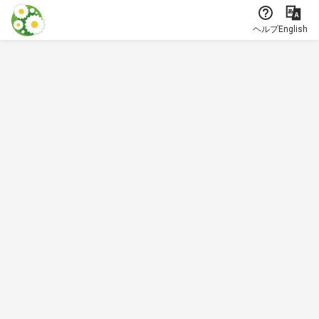
本文に飛ぶ
ヘルプ
English