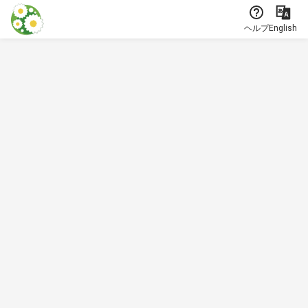
本文に飛ぶ
ヘルプ
English