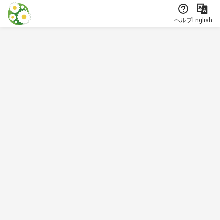
本文に飛ぶ
ヘルプ
English