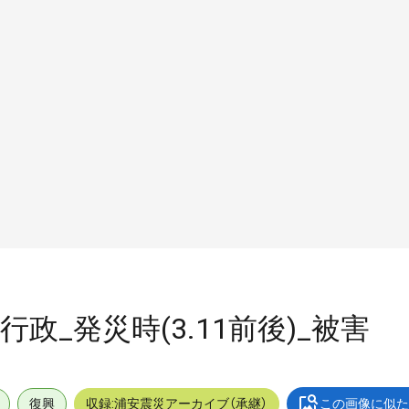
_行政_発災時(3.11前後)_被害
復興
収録:浦安震災アーカイブ（承継）
この画像に似た