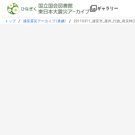
本文に飛ぶ
ギャラリー
トップ
浦安震災アーカイブ（承継）
20110311_浦安市_屋外_行政_発災時(