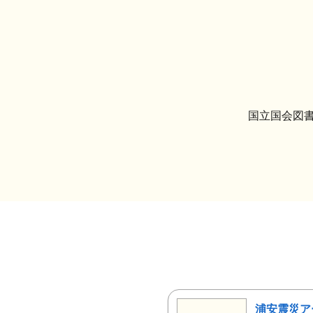
国立国会図書
浦安震災ア